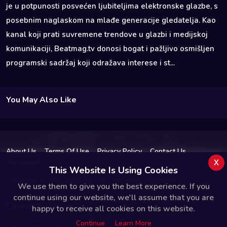
je u potpunosti posvećen ljubiteljima elektronske glazbe, s
posebnim naglaskom na mlađe generacije gledatelja. Kao
kanal koji prati suvremene trendove u glazbi i medijskoj
komunikaciji, Beatmag.tv donosi bogat i pažljivo osmišljen
programski sadržaj koji odražava interese i st...
You May Also Like
About Us
Terms Of Use
Privacy Policy
Contact Us
x
Impressum
This Website Is Using Cookies
Copyright © 2026 www.shift.tv | All Rights Reserved.
We use them to give you the best experience. If you
continue using our website, we'll assume that you are
Connect with us
happy to receive all cookies on this website.
Continue
Learn More