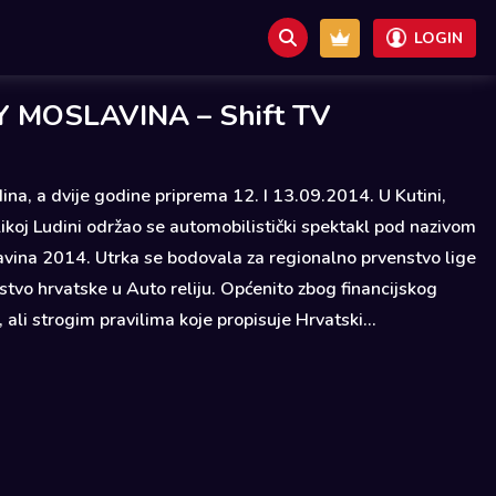
LOGIN
Y MOSLAVINA – Shift TV
na, a dvije godine priprema 12. I 13.09.2014. U Kutini,
likoj Ludini održao se automobilistički spektakl pod nazivom
avina 2014. Utrka se bodovala za regionalno prvenstvo lige
nstvo hrvatske u Auto reliju. Općenito zbog financijskog
i, ali strogim pravilima koje propisuje Hrvatski...