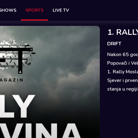
 SHOWS
SPORTS
LIVE TV
1. RALL
DRIFT
Nakon 65 godi
Popovači i Ve
1. Rally Mosl
Sjever i prve
stanja u regij