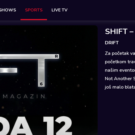
 SHOWS
SPORTS
LIVE TV
SHIFT –
DRIFT
Za početak va
početkom trav
našim eventom
Not Another S
još malo blata.